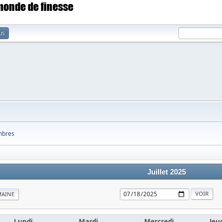
 monde de finesse
us
bres
Juillet 2025
MAINE
Lundi
Mardi
Mercredi
Jeu