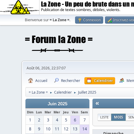
La Zone - Un peu de brute dans un
Publication de textes sombres, débiles, violents.
Bienvenue sur
= La Zone =
.
Connexion
Inscrivez-vo
Août 06, 2026, 22:37:07
Accueil
Rechercher
Calendrier
Mem
= La Zone =
Calendrier
Juillet 2025
►
►
«
Juin 2025
Dim
Lun
Mar
Mer
Jeu
Ven
Sam
LISTE
MOIS
SE
1
2
3
4
5
6
7
8
9
10
11
12
13
14
Dimanche