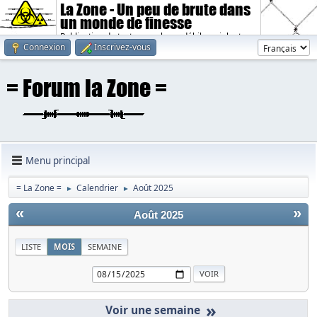
La Zone - Un peu de brute dans
un monde de finesse
Publication de textes sombres, débiles, violents.
Connexion
Inscrivez-vous
Menu principal
= La Zone =
Calendrier
Août 2025
►
►
«
»
Août 2025
LISTE
MOIS
SEMAINE
»