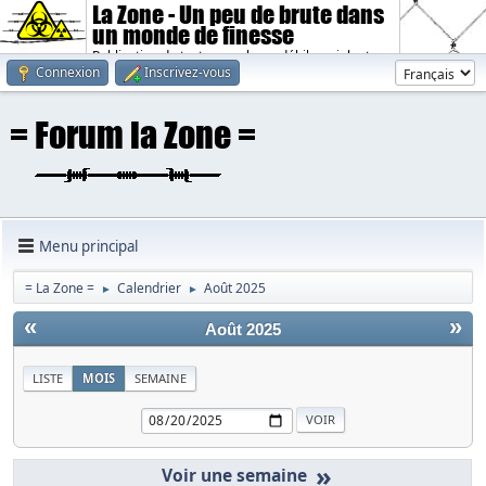
La Zone - Un peu de brute dans
un monde de finesse
Publication de textes sombres, débiles, violents.
Connexion
Inscrivez-vous
Menu principal
= La Zone =
Calendrier
Août 2025
►
►
«
»
Août 2025
LISTE
MOIS
SEMAINE
»