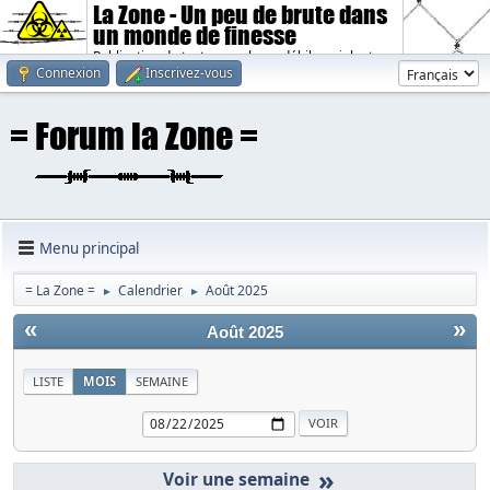
La Zone - Un peu de brute dans
un monde de finesse
Publication de textes sombres, débiles, violents.
Connexion
Inscrivez-vous
Menu principal
= La Zone =
Calendrier
Août 2025
►
►
«
»
Août 2025
LISTE
MOIS
SEMAINE
»