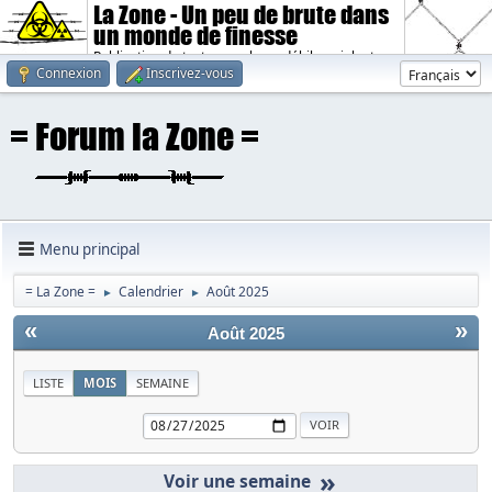
La Zone - Un peu de brute dans
un monde de finesse
Publication de textes sombres, débiles, violents.
Connexion
Inscrivez-vous
Menu principal
= La Zone =
Calendrier
Août 2025
►
►
«
»
Août 2025
LISTE
MOIS
SEMAINE
»