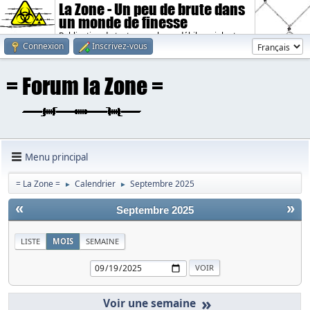
La Zone - Un peu de brute dans
un monde de finesse
Publication de textes sombres, débiles, violents.
Connexion
Inscrivez-vous
Menu principal
= La Zone =
Calendrier
Septembre 2025
►
►
«
»
Septembre 2025
LISTE
MOIS
SEMAINE
»