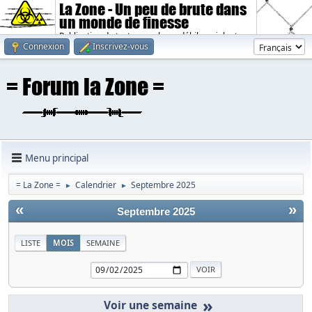
La Zone - Un peu de brute dans
un monde de finesse
Publication de textes sombres, débiles, violents.
Connexion
Inscrivez-vous
Menu principal
= La Zone =
Calendrier
Septembre 2025
►
►
«
»
Septembre 2025
LISTE
MOIS
SEMAINE
»