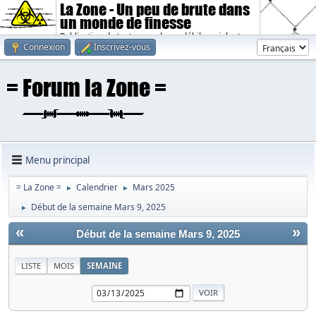
La Zone - Un peu de brute dans
un monde de finesse
Publication de textes sombres, débiles, violents.
Connexion
Inscrivez-vous
Menu principal
= La Zone =
Calendrier
Mars 2025
►
►
Début de la semaine Mars 9, 2025
►
«
»
Début de la semaine Mars 9, 2025
LISTE
MOIS
SEMAINE