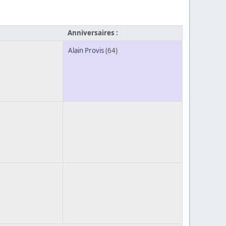
Anniversaires :
Alain Provis
(64)