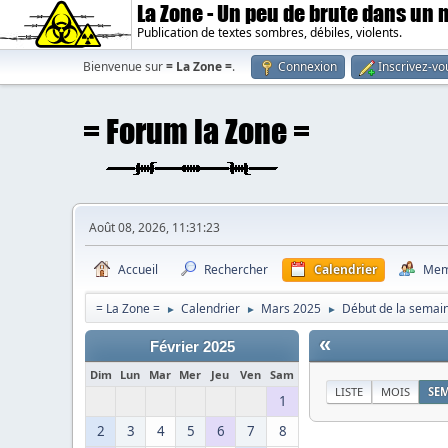
La Zone - Un peu de brute dans un
Publication de textes sombres, débiles, violents.
Bienvenue sur
= La Zone =
.
Connexion
Inscrivez-vo
Août 08, 2026, 11:31:23
Accueil
Rechercher
Calendrier
Mem
= La Zone =
Calendrier
Mars 2025
Début de la semai
►
►
►
«
Février 2025
Dim
Lun
Mar
Mer
Jeu
Ven
Sam
LISTE
MOIS
SE
1
2
3
4
5
6
7
8