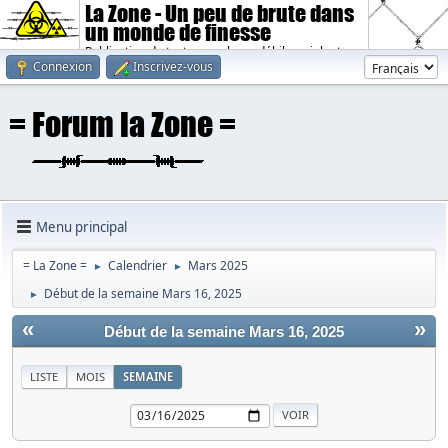
La Zone - Un peu de brute dans
un monde de finesse
Publication de textes sombres, débiles, violents.
Connexion
Inscrivez-vous
Menu principal
= La Zone =
Calendrier
Mars 2025
►
►
Début de la semaine Mars 16, 2025
►
«
»
Début de la semaine Mars 16, 2025
LISTE
MOIS
SEMAINE