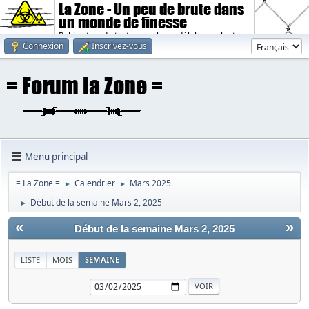
La Zone - Un peu de brute dans
un monde de finesse
Publication de textes sombres, débiles, violents.
Connexion
Inscrivez-vous
Menu principal
= La Zone =
Calendrier
Mars 2025
►
►
Début de la semaine Mars 2, 2025
►
«
»
Début de la semaine Mars 2, 2025
LISTE
MOIS
SEMAINE