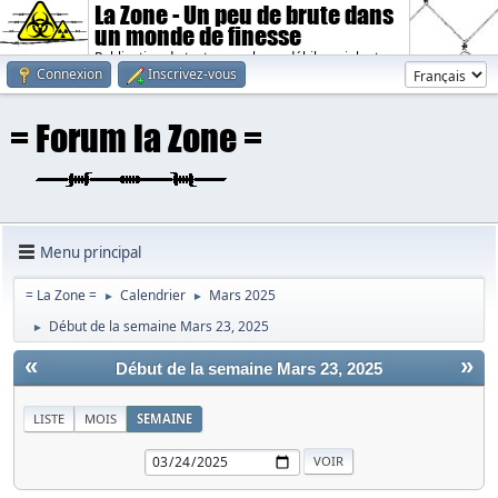
La Zone - Un peu de brute dans
un monde de finesse
Publication de textes sombres, débiles, violents.
Connexion
Inscrivez-vous
Menu principal
= La Zone =
Calendrier
Mars 2025
►
►
Début de la semaine Mars 23, 2025
►
«
»
Début de la semaine Mars 23, 2025
LISTE
MOIS
SEMAINE