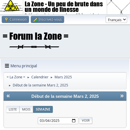
La Zone - Un peu de brute dans
un monde de finesse
Publication de textes sombres, débiles, violents.
Connexion
Inscrivez-vous
Menu principal
= La Zone =
Calendrier
Mars 2025
►
►
Début de la semaine Mars 2, 2025
►
«
»
Début de la semaine Mars 2, 2025
LISTE
MOIS
SEMAINE