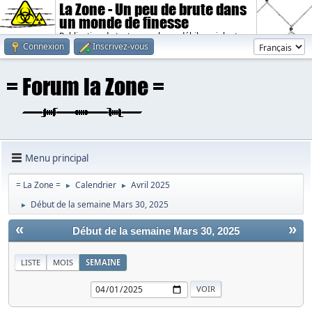
La Zone - Un peu de brute dans
un monde de finesse
Publication de textes sombres, débiles, violents.
Connexion
Inscrivez-vous
Menu principal
= La Zone =
Calendrier
Avril 2025
►
►
Début de la semaine Mars 30, 2025
►
«
»
Début de la semaine Mars 30, 2025
LISTE
MOIS
SEMAINE