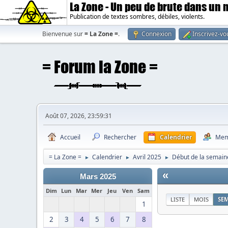
La Zone - Un peu de brute dans un
Publication de textes sombres, débiles, violents.
Bienvenue sur
= La Zone =
.
Connexion
Inscrivez-vo
Août 07, 2026, 23:59:31
Accueil
Rechercher
Calendrier
Mem
= La Zone =
Calendrier
Avril 2025
Début de la semaine
►
►
►
«
Mars 2025
Dim
Lun
Mar
Mer
Jeu
Ven
Sam
LISTE
MOIS
SE
1
2
3
4
5
6
7
8