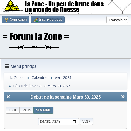
La Zone - Un peu de brute dans
un monde de finesse
Publication de textes sombres, débiles, violents.
Connexion
Inscrivez-vous
Menu principal
= La Zone =
Calendrier
Avril 2025
►
►
Début de la semaine Mars 30, 2025
►
«
»
Début de la semaine Mars 30, 2025
LISTE
MOIS
SEMAINE