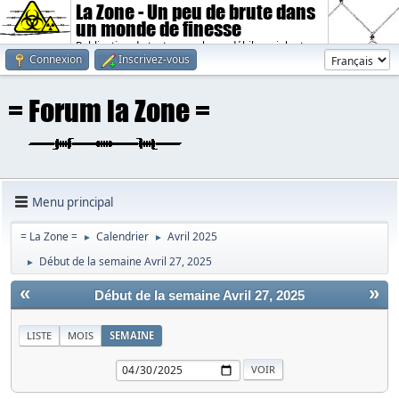
La Zone - Un peu de brute dans
un monde de finesse
Publication de textes sombres, débiles, violents.
Connexion
Inscrivez-vous
Menu principal
= La Zone =
Calendrier
Avril 2025
►
►
Début de la semaine Avril 27, 2025
►
«
»
Début de la semaine Avril 27, 2025
LISTE
MOIS
SEMAINE