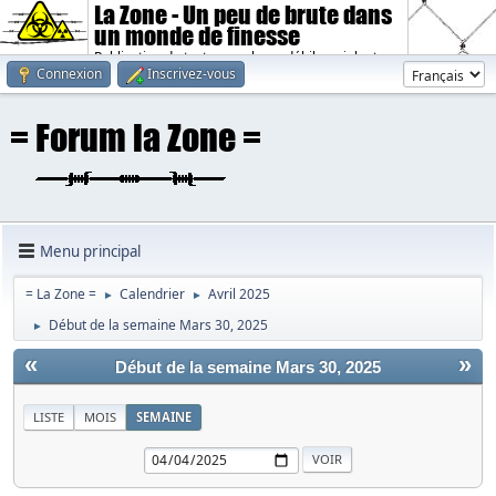
La Zone - Un peu de brute dans
un monde de finesse
Publication de textes sombres, débiles, violents.
Connexion
Inscrivez-vous
Menu principal
= La Zone =
Calendrier
Avril 2025
►
►
Début de la semaine Mars 30, 2025
►
«
»
Début de la semaine Mars 30, 2025
LISTE
MOIS
SEMAINE