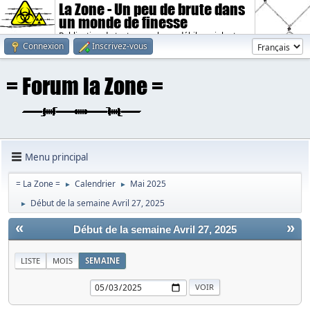
La Zone - Un peu de brute dans
un monde de finesse
Publication de textes sombres, débiles, violents.
Connexion
Inscrivez-vous
Menu principal
= La Zone =
Calendrier
Mai 2025
►
►
Début de la semaine Avril 27, 2025
►
«
»
Début de la semaine Avril 27, 2025
LISTE
MOIS
SEMAINE