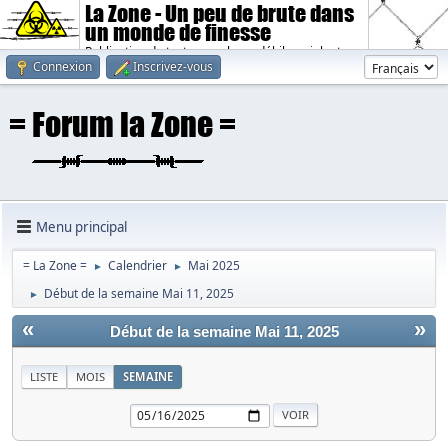
La Zone - Un peu de brute dans
un monde de finesse
Publication de textes sombres, débiles, violents.
Connexion
Inscrivez-vous
Menu principal
= La Zone =
Calendrier
Mai 2025
►
►
Début de la semaine Mai 11, 2025
►
«
»
Début de la semaine Mai 11, 2025
LISTE
MOIS
SEMAINE