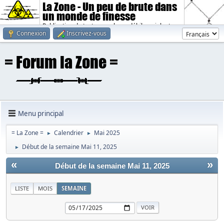
La Zone - Un peu de brute dans
un monde de finesse
Publication de textes sombres, débiles, violents.
Connexion
Inscrivez-vous
Menu principal
= La Zone =
Calendrier
Mai 2025
►
►
Début de la semaine Mai 11, 2025
►
«
»
Début de la semaine Mai 11, 2025
LISTE
MOIS
SEMAINE