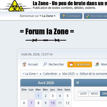
La Zone - Un peu de brute dans un
Publication de textes sombres, débiles, violents.
Bienvenue sur
= La Zone =
.
Connexion
Inscrivez-vo
Août 06, 2026, 12:57:16
Accueil
Rechercher
Calendrier
Mem
= La Zone =
Calendrier
Mai 2025
Début de la semaine
►
►
►
«
Avril 2025
Dim
Lun
Mar
Mer
Jeu
Ven
Sam
LISTE
MOIS
SE
1
2
3
4
5
6
7
8
9
10
11
12