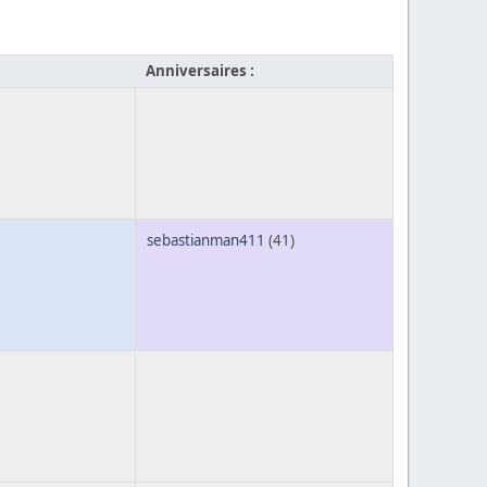
Anniversaires :
sebastianman411
(41)