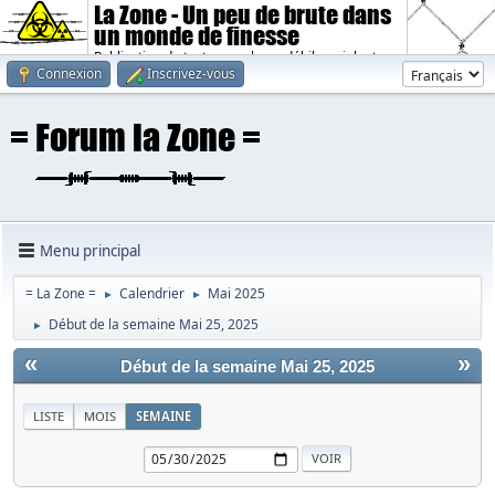
La Zone - Un peu de brute dans
un monde de finesse
Publication de textes sombres, débiles, violents.
Connexion
Inscrivez-vous
Menu principal
= La Zone =
Calendrier
Mai 2025
►
►
Début de la semaine Mai 25, 2025
►
«
»
Début de la semaine Mai 25, 2025
LISTE
MOIS
SEMAINE