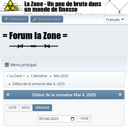
La Zone - Un peu de brute dans
un monde de finesse
Publication de textes sombres, débiles, violents.
Connexion
Inscrivez-vous
Menu principal
= La Zone =
Calendrier
Mai 2025
►
►
Début de la semaine Mai 4, 2025
►
«
»
Début de la semaine Mai 4, 2025
LISTE
MOIS
SEMAINE