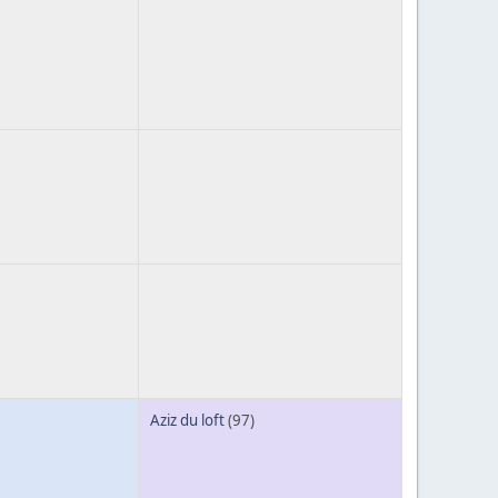
Aziz du loft
(97)