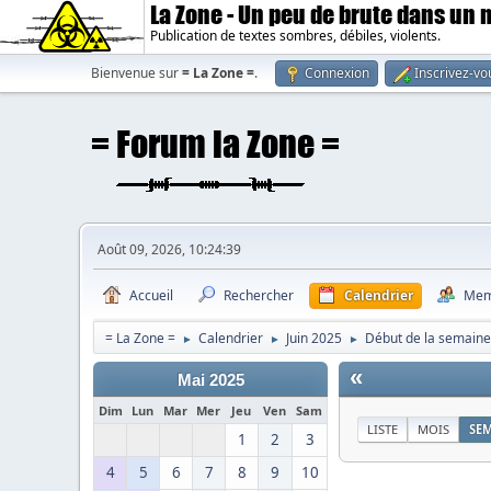
La Zone - Un peu de brute dans un
Publication de textes sombres, débiles, violents.
Bienvenue sur
= La Zone =
.
Connexion
Inscrivez-vo
Août 09, 2026, 10:24:39
Accueil
Rechercher
Calendrier
Mem
= La Zone =
Calendrier
Juin 2025
Début de la semaine 
►
►
►
«
Mai 2025
Dim
Lun
Mar
Mer
Jeu
Ven
Sam
LISTE
MOIS
SE
1
2
3
4
5
6
7
8
9
10