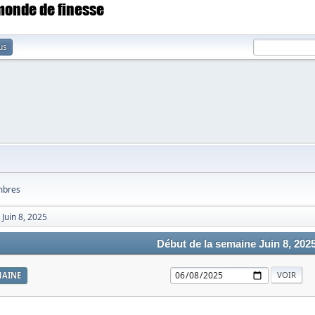
 monde de finesse
us
bres
Juin 8, 2025
Début de la semaine Juin 8, 202
MAINE