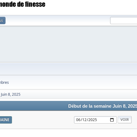
 monde de finesse
us
bres
Juin 8, 2025
Début de la semaine Juin 8, 202
MAINE