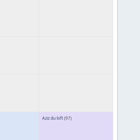
Aziz du loft
(97)