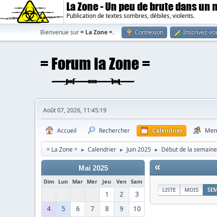
La Zone - Un peu de brute dans un
Publication de textes sombres, débiles, violents.
Bienvenue sur
= La Zone =
.
Connexion
Inscrivez-vo
Août 07, 2026, 11:45:19
Accueil
Rechercher
Calendrier
Mem
= La Zone =
Calendrier
Juin 2025
Début de la semaine 
►
►
►
«
Mai 2025
Dim
Lun
Mar
Mer
Jeu
Ven
Sam
LISTE
MOIS
SE
1
2
3
4
5
6
7
8
9
10