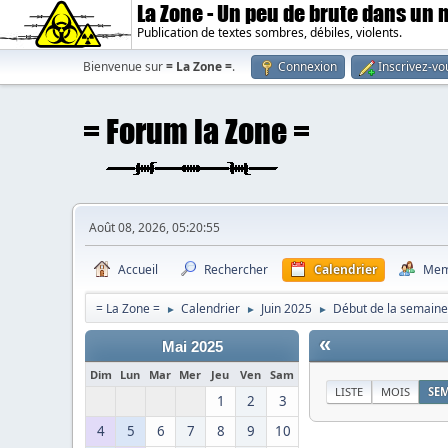
La Zone - Un peu de brute dans un
Publication de textes sombres, débiles, violents.
Bienvenue sur
= La Zone =
.
Connexion
Inscrivez-vo
Août 08, 2026, 05:20:55
Accueil
Rechercher
Calendrier
Mem
= La Zone =
Calendrier
Juin 2025
Début de la semaine 
►
►
►
«
Mai 2025
Dim
Lun
Mar
Mer
Jeu
Ven
Sam
LISTE
MOIS
SE
1
2
3
4
5
6
7
8
9
10