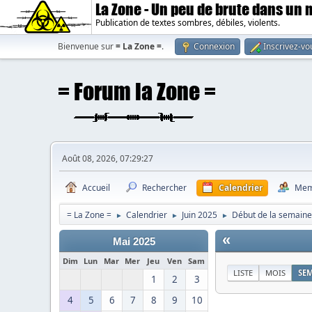
La Zone - Un peu de brute dans un
Publication de textes sombres, débiles, violents.
Bienvenue sur
= La Zone =
.
Connexion
Inscrivez-vo
Août 08, 2026, 07:29:27
Accueil
Rechercher
Calendrier
Mem
= La Zone =
Calendrier
Juin 2025
Début de la semaine 
►
►
►
«
Mai 2025
Dim
Lun
Mar
Mer
Jeu
Ven
Sam
LISTE
MOIS
SE
1
2
3
4
5
6
7
8
9
10