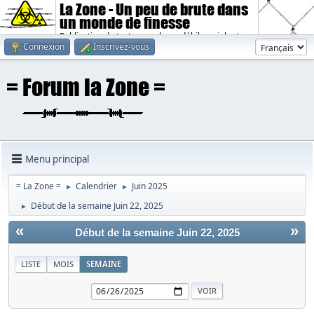
La Zone - Un peu de brute dans
un monde de finesse
Publication de textes sombres, débiles, violents.
Connexion
Inscrivez-vous
Menu principal
= La Zone =
Calendrier
Juin 2025
►
►
Début de la semaine Juin 22, 2025
►
«
»
Début de la semaine Juin 22, 2025
LISTE
MOIS
SEMAINE