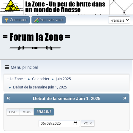
La Zone - Un peu de brute dans
un monde de finesse
Publication de textes sombres, débiles, violents.
Connexion
Inscrivez-vous
Menu principal
= La Zone =
Calendrier
Juin 2025
►
►
Début de la semaine Juin 1, 2025
►
«
»
Début de la semaine Juin 1, 2025
LISTE
MOIS
SEMAINE