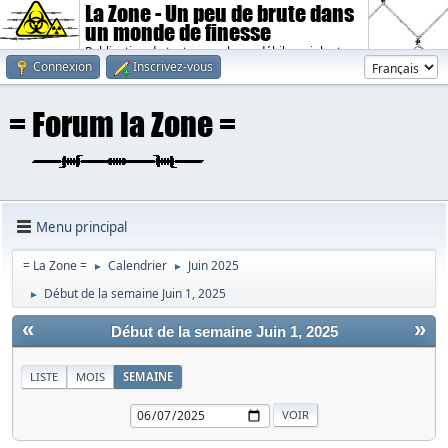
La Zone - Un peu de brute dans
un monde de finesse
Publication de textes sombres, débiles, violents.
Connexion
Inscrivez-vous
Menu principal
= La Zone =
Calendrier
Juin 2025
►
►
Début de la semaine Juin 1, 2025
►
«
»
Début de la semaine Juin 1, 2025
LISTE
MOIS
SEMAINE