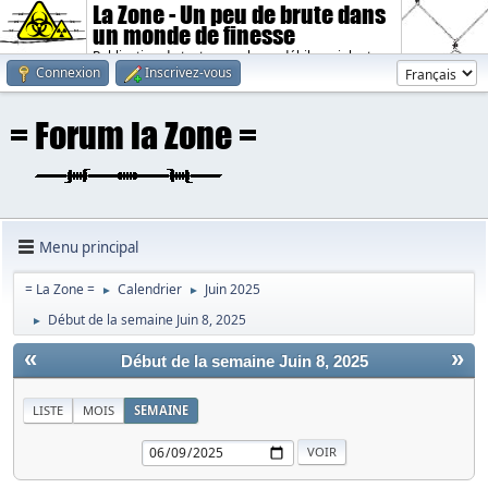
La Zone - Un peu de brute dans
un monde de finesse
Publication de textes sombres, débiles, violents.
Connexion
Inscrivez-vous
Menu principal
= La Zone =
Calendrier
Juin 2025
►
►
Début de la semaine Juin 8, 2025
►
«
»
Début de la semaine Juin 8, 2025
LISTE
MOIS
SEMAINE