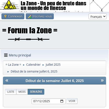
La Zone - Un peu de brute dans
un monde de finesse
Publication de textes sombres, débiles, violents.
Connexion
Inscrivez-vous
Menu principal
= La Zone =
Calendrier
Juillet 2025
►
►
Début de la semaine Juillet 6, 2025
►
«
»
Début de la semaine Juillet 6, 2025
LISTE
MOIS
SEMAINE