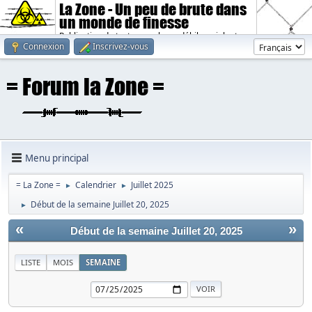
La Zone - Un peu de brute dans
un monde de finesse
Publication de textes sombres, débiles, violents.
Connexion
Inscrivez-vous
Menu principal
= La Zone =
Calendrier
Juillet 2025
►
►
Début de la semaine Juillet 20, 2025
►
«
»
Début de la semaine Juillet 20, 2025
LISTE
MOIS
SEMAINE