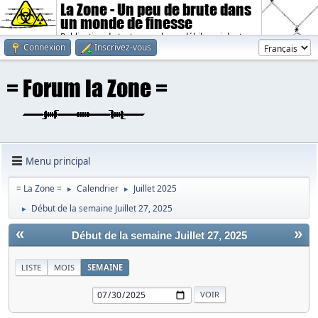
La Zone - Un peu de brute dans
un monde de finesse
Publication de textes sombres, débiles, violents.
Connexion
Inscrivez-vous
Menu principal
= La Zone =
Calendrier
Juillet 2025
►
►
Début de la semaine Juillet 27, 2025
►
«
»
Début de la semaine Juillet 27, 2025
LISTE
MOIS
SEMAINE