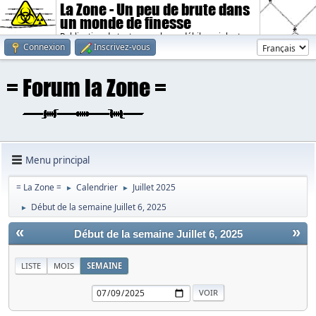
La Zone - Un peu de brute dans
un monde de finesse
Publication de textes sombres, débiles, violents.
Connexion
Inscrivez-vous
Menu principal
= La Zone =
Calendrier
Juillet 2025
►
►
Début de la semaine Juillet 6, 2025
►
«
»
Début de la semaine Juillet 6, 2025
LISTE
MOIS
SEMAINE