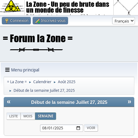
La Zone - Un peu de brute dans
un monde de finesse
Publication de textes sombres, débiles, violents.
Connexion
Inscrivez-vous
Menu principal
= La Zone =
Calendrier
Août 2025
►
►
Début de la semaine Juillet 27, 2025
►
«
»
Début de la semaine Juillet 27, 2025
LISTE
MOIS
SEMAINE