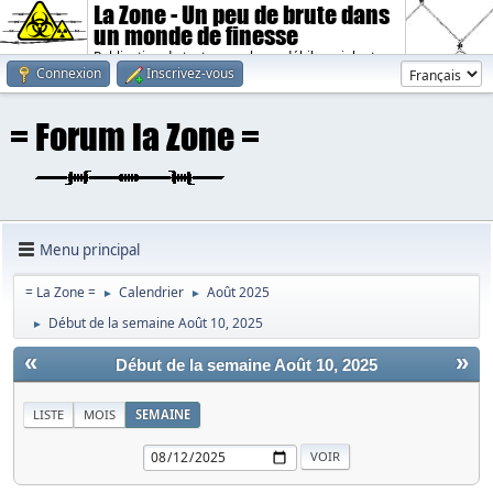
La Zone - Un peu de brute dans
un monde de finesse
Publication de textes sombres, débiles, violents.
Connexion
Inscrivez-vous
Menu principal
= La Zone =
Calendrier
Août 2025
►
►
Début de la semaine Août 10, 2025
►
«
»
Début de la semaine Août 10, 2025
LISTE
MOIS
SEMAINE