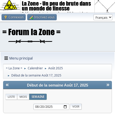
La Zone - Un peu de brute dans
un monde de finesse
Publication de textes sombres, débiles, violents.
Connexion
Inscrivez-vous
Menu principal
= La Zone =
Calendrier
Août 2025
►
►
Début de la semaine Août 17, 2025
►
«
»
Début de la semaine Août 17, 2025
LISTE
MOIS
SEMAINE