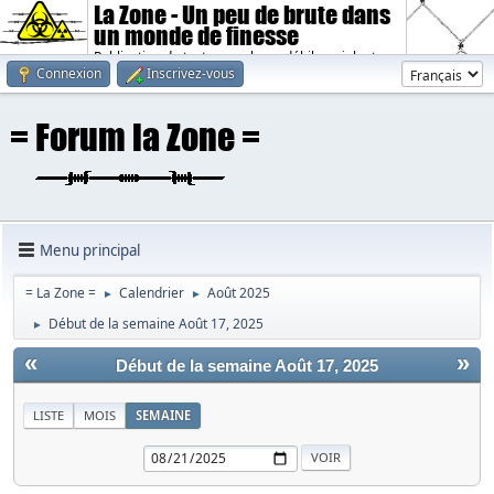
La Zone - Un peu de brute dans
un monde de finesse
Publication de textes sombres, débiles, violents.
Connexion
Inscrivez-vous
Menu principal
= La Zone =
Calendrier
Août 2025
►
►
Début de la semaine Août 17, 2025
►
«
»
Début de la semaine Août 17, 2025
LISTE
MOIS
SEMAINE