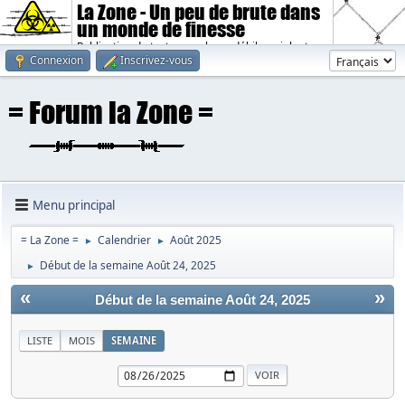
La Zone - Un peu de brute dans
un monde de finesse
Publication de textes sombres, débiles, violents.
Connexion
Inscrivez-vous
Menu principal
= La Zone =
Calendrier
Août 2025
►
►
Début de la semaine Août 24, 2025
►
«
»
Début de la semaine Août 24, 2025
LISTE
MOIS
SEMAINE