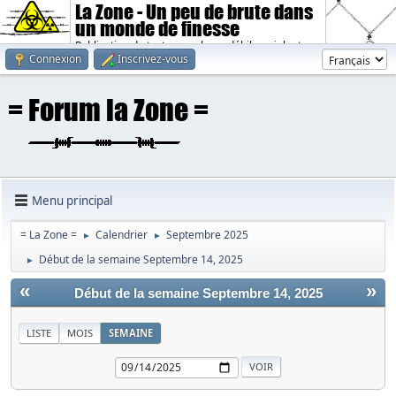
La Zone - Un peu de brute dans
un monde de finesse
Publication de textes sombres, débiles, violents.
Connexion
Inscrivez-vous
Menu principal
= La Zone =
Calendrier
Septembre 2025
►
►
Début de la semaine Septembre 14, 2025
►
«
»
Début de la semaine Septembre 14, 2025
LISTE
MOIS
SEMAINE