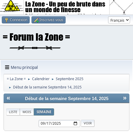
La Zone - Un peu de brute dans
un monde de finesse
Publication de textes sombres, débiles, violents.
Connexion
Inscrivez-vous
Menu principal
= La Zone =
Calendrier
Septembre 2025
►
►
Début de la semaine Septembre 14, 2025
►
«
»
Début de la semaine Septembre 14, 2025
LISTE
MOIS
SEMAINE