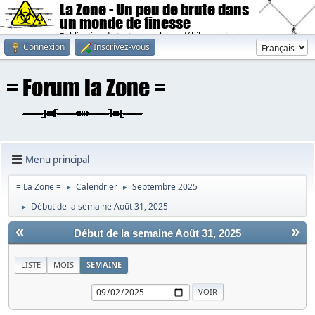
La Zone - Un peu de brute dans
un monde de finesse
Publication de textes sombres, débiles, violents.
Connexion
Inscrivez-vous
Menu principal
= La Zone =
Calendrier
Septembre 2025
►
►
Début de la semaine Août 31, 2025
►
«
»
Début de la semaine Août 31, 2025
LISTE
MOIS
SEMAINE