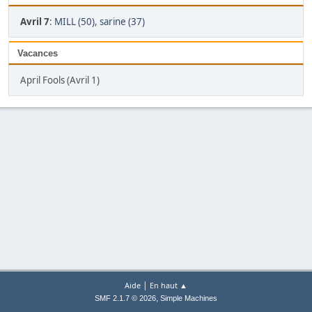
Avril 7
:
MILL (50)
,
sarine (37)
Vacances
April Fools (Avril 1)
|
Aide
En haut ▲
,
SMF 2.1.7 © 2026
Simple Machines