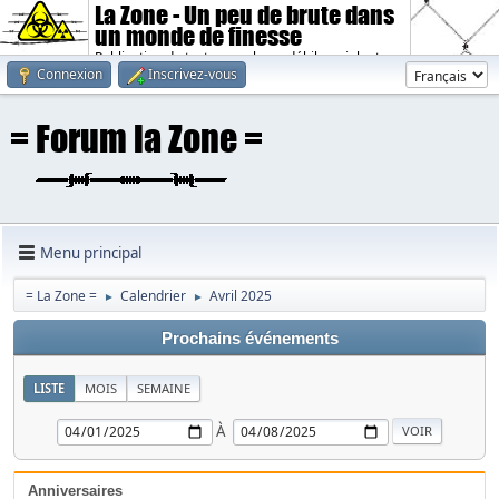
La Zone - Un peu de brute dans
un monde de finesse
Publication de textes sombres, débiles, violents.
Connexion
Inscrivez-vous
Menu principal
= La Zone =
Calendrier
Avril 2025
►
►
Prochains événements
LISTE
MOIS
SEMAINE
À
Anniversaires