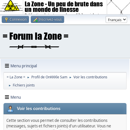
La Zone - Un peu de brute dans
un monde de finesse
Publication de textes sombres, débiles, violents.
Connexion
Inscrivez-vous
Menu principal
= La Zone =
Profil de OnKKKle Sam
Voir les contributions
►
►
Fichiers joints
►
Menu
Voir les contributions
Cette section vous permet de consulter les contributions
(messages, sujets et fichiers joints) d'un utilisateur. Vous ne