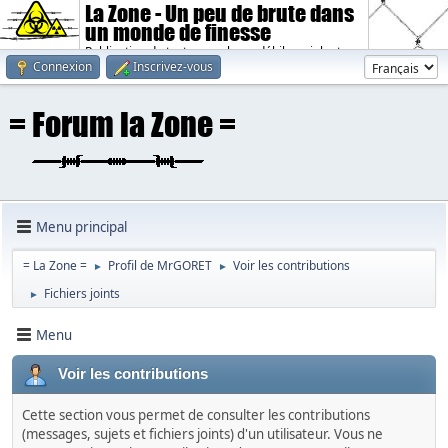
La Zone - Un peu de brute dans
un monde de finesse
Publication de textes sombres, débiles, violents.
Connexion
Inscrivez-vous
Menu principal
= La Zone =
Profil de MrGORET
Voir les contributions
►
►
Fichiers joints
►
Menu
Voir les contributions
Cette section vous permet de consulter les contributions
(messages, sujets et fichiers joints) d'un utilisateur. Vous ne