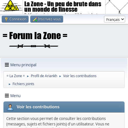
La Zone - Un peu de brute dans
un monde de finesse
Publication de textes sombres, débiles, violents.
Connexion
Inscrivez-vous
Menu principal
= La Zone =
Profil de Ariankh
Voir les contributions
►
►
Fichiers joints
►
Menu
Voir les contributions
Cette section vous permet de consulter les contributions
(messages, sujets et fichiers joints) d'un utilisateur. Vous ne