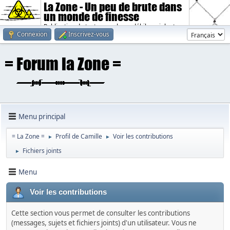
La Zone - Un peu de brute dans
un monde de finesse
Publication de textes sombres, débiles, violents.
Connexion
Inscrivez-vous
Menu principal
= La Zone =
Profil de Camille
Voir les contributions
►
►
Fichiers joints
►
Menu
Voir les contributions
Cette section vous permet de consulter les contributions
(messages, sujets et fichiers joints) d'un utilisateur. Vous ne