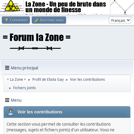
La Zone - Un peu de brute dans
un monde de finesse
Publication de textes sombres, débiles, violents.
Connexion
Inscrivez-vous
Menu principal
= La Zone =
Profil de Ebola Gay
Voir les contributions
►
►
Fichiers joints
►
Menu
Voir les contributions
Cette section vous permet de consulter les contributions
(messages, sujets et fichiers joints) d'un utilisateur. Vous ne